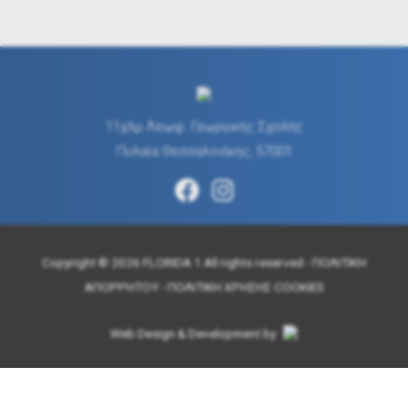
11χλμ Λεωφ. Γεωργικής Σχολής
Πυλαία Θεσσαλονίκης, 57001
Copyright © 2026 FLORIDA 1 All rights reserved -
ΠΟΛΙΤΙΚΗ
ΑΠΟΡΡΗΤΟΥ
-
ΠΟΛΙΤΙΚΗ ΧΡΗΣΗΣ COOKIES
Web Design & Development by