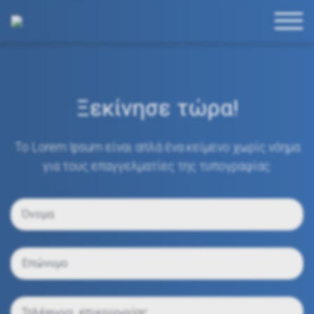
Ξεκίνησε τώρα!
Το Lorem Ipsum είναι απλά ένα κείμενο χωρίς νόημα
για τους επαγγελματίες της τυπογραφίας.