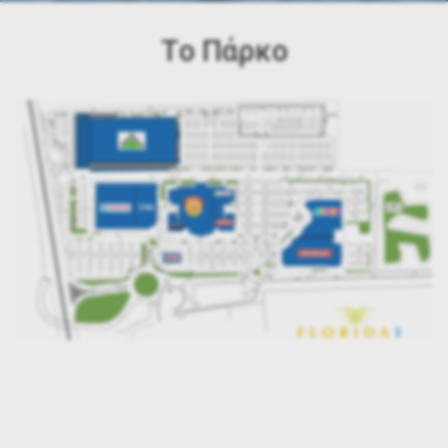
Tο Πάρκο