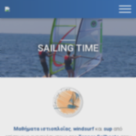
SAILING TIME
Μαθήματα ιστιοπλοΐας
,
windsurf
και
sup
από