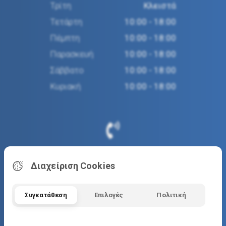
Τρίτη
Κλειστά
Τετάρτη
10:00 - 18:00
Πέμπτη
10:00 - 18:00
Παρασκευή
10:00 - 18:00
Σάββατο
10:00 - 18:00
Κυριακή
10:00 - 18:00
ΕΠΙΚΟΙΝΩΝΙΑ ΚΑΤΑΣΤΗΜΑΤΟΣ
Διαχείριση Cookies
(+30) 2313 036632
www.sailingtime.gr
Συγκατάθεση
Επιλογές
Πολιτική
info@sailingtime.gr