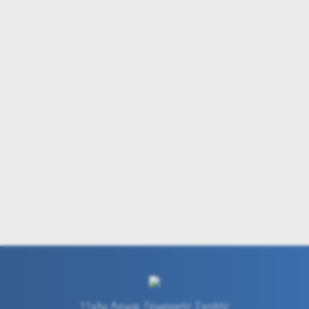
11χλμ Λεωφ. Γεωργικής Σχολής