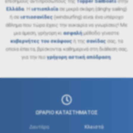
επίσημους αντιπρόσωπους της
Topper Sailboats
στην
Ελλάδα
. Η
ιστιοπλοΐα
σε μικρά σκάφη (dinghy sailing)
ή σε
ιστιοσανίδες
(windsurfing) είναι ένα υπέροχο
άθλημα που τώρα έχεις την ευκαιρία να γνωρίσεις! Με
μια άμεση, γρήγορη κι
ασφαλή
μέθοδο γίνεστε
κυβερνήτες του σκάφους
ή της
σανίδας
σας, τα
οποία έπειτα, βρίσκονται καθημερινά στη διάθεση σας,
για την πιο
γρήγορη αστική απόδραση
.
ΩΡΑΡΙΟ ΚΑΤΑΣΤΗΜΑΤΟΣ
Δευτέρα
Κλειστά