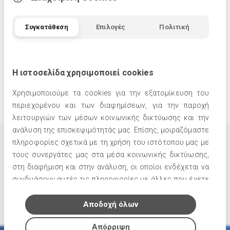
Ανατολικός Σταθμός ΙΚΕΑ
Συγκατάθεση
Επιλογές
Πολιτική
ΜΕ ΑΥΤΟΚΙΝΗΤΟ ή ΤΑΞΙ
Η ιστοσελίδα χρησιμοποιεί cookies
Χρησιμοποιούμε τα cookies για την εξατομίκευση του
περιεχομένου και των διαφημίσεων, για την παροχή
λειτουργιών των μέσων κοινωνικής δικτύωσης και την
ανάλυση της επισκεψιμότητάς μας. Επίσης, μοιραζόμαστε
πληροφορίες σχετικά με τη χρήση του ιστότοπου μας με
Ωράριο Λειτουργίας Πάρκου
τους συνεργάτες μας στα μέσα κοινωνικής δικτύωσης,
στη διαφήμιση και στην ανάλυση, οι οποίοι ενδέχεται να
συνδυάσουν αυτές τις πληροφορίες με άλλες που έχετε
Για τα ώραρια λειτουργίας των καταστημάτων μας, δείτε
παρέχει ή που έχουν συλλέξει από τη χρήση των
τη σελίδα των
Καταστημάτων
.
υπηρεσιών τους.
Αποδοχή όλων
Απόρριψη