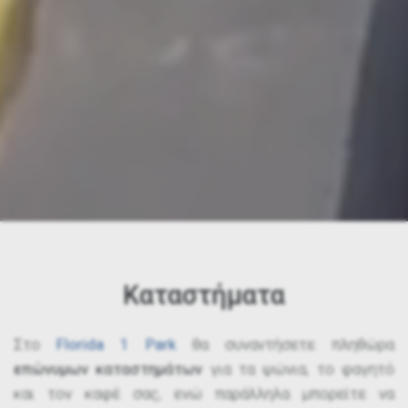
Καταστήματα
Στο
Florida 1 Park
θα συναντήσετε πληθώρα
επώνυμων καταστημάτων
για τα ψώνια, το φαγητό
και τον καφέ σας, ενώ παράλληλα μπορείτε να