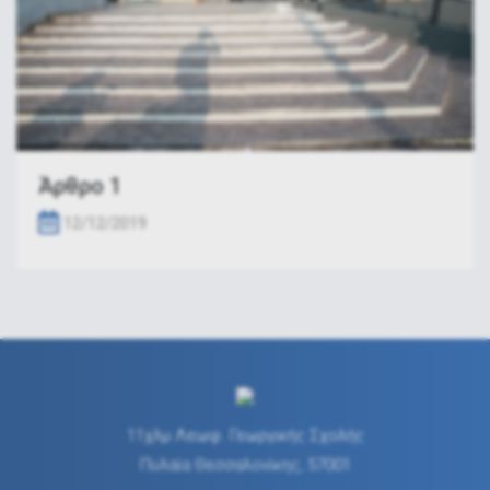
Άρθρο 1
12/12/2019
11χλμ Λεωφ. Γεωργικής Σχολής
Πυλαία Θεσσαλονίκης, 57001